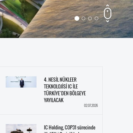
4. NESİL NÜKLEER
TEKNOLOJİSİ IC İLE
TÜRKİYE’DEN BÖLGEYE
YAYILACAK
02.07.2026
IC Holding, COP31 sürecinde