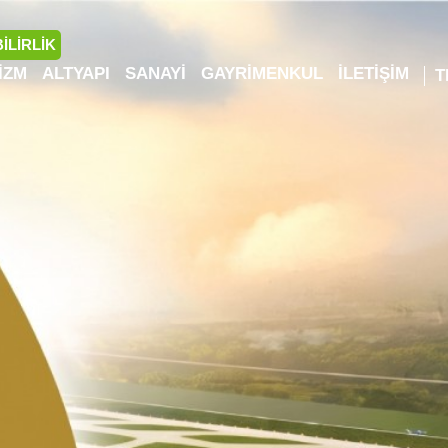
İLİRLİK
IZM
ALTYAPI
SANAYI
GAYRIMENKUL
İLETIŞIM