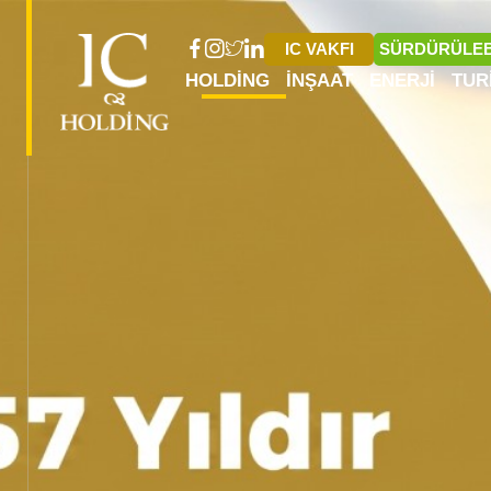
IC VAKFI
SÜRDÜRÜLEB
HOLDING
İNŞAAT
ENERJI
TUR