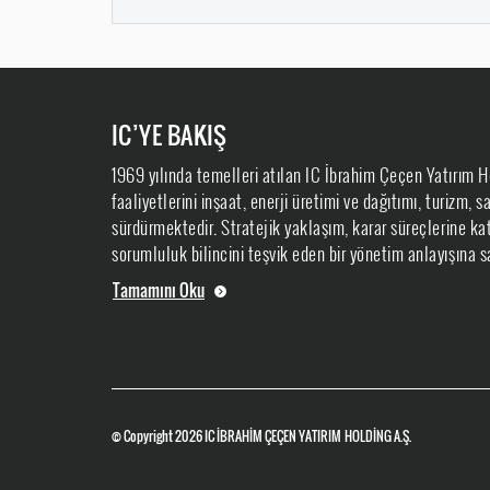
IC’YE BAKIŞ
1969 yılında temelleri atılan IC İbrahim Çeçen Yatırım H
faaliyetlerini inşaat, enerji üretimi ve dağıtımı, turizm, 
sürdürmektedir. Stratejik yaklaşım, karar süreçlerine kat
sorumluluk bilincini teşvik eden bir yönetim anlayışına sa
Tamamını Oku
© Copyright 2026
IC İBRAHİM ÇEÇEN YATIRIM HOLDİNG A.Ş.