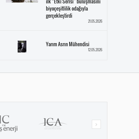
ilk “Etki Serisi” buluşmasını
biyoçeşitlilik odağıyla
gerçekleştirdi
21.05.2026
Yarım Asrın Mühendisi
12.05.2026