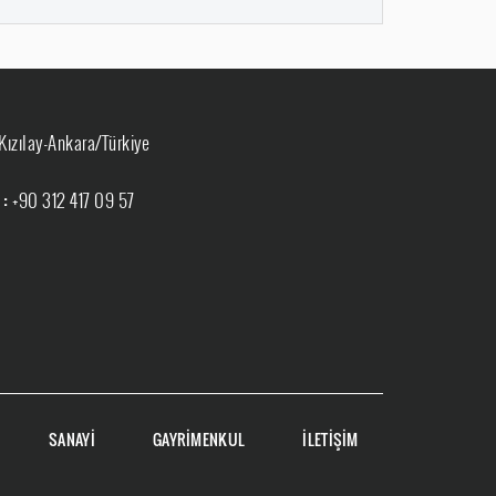
Kızılay-Ankara/Türkiye
 :
+90 312 417 09 57
SANAYİ
GAYRİMENKUL
İLETİŞİM