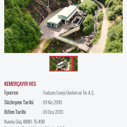
KEMERÇAYIR HES
İşveren
: Trabzon Enerji Üretim ve Tic A.Ş.
Sözleşme Tarihi
: 01 Nis 2010
Bitim Tarihi
: 01 Oca 2013
Kurulu Güç (MW): 15.498