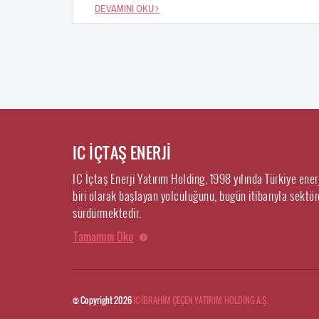
DEVAMINI OKU
IC İÇTAŞ ENERJİ
IC İçtaş Enerji Yatırım Holding, 1998 yılında Türkiye ene
biri olarak başlayan yolculuğunu, bugün itibarıyla sektörd
sürdürmektedir.
Tamamını Oku
© Copyright 2026
IC İBRAHİM ÇEÇEN YATIRIM HOLDİNG A.Ş.