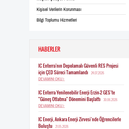
Kişisel Verilerin Korunması
Bilgi Toplumu Hizmetleri
HABERLER
IC Enterra'nın Depolamalı Güvenli RES Projesi
için ÇED Süreci Tamamlandı
24.07.2026
DEVAMINI OKU
IC Enterra Yenilenebilir Enerji Erzin-2 GES’te
"Güneş Otlatma" Dönemini Başlattı
30.06.2026
DEVAMINI OKU
IC Enerji, Ankara Enerji Zirvesi’nde Öğrencilerle
Buluştu
21.05.2026