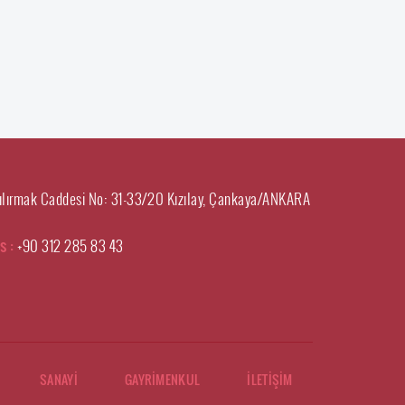
ılırmak Caddesi No: 31-33/20 Kızılay, Çankaya/ANKARA
s :
+90 312 285 83 43
SANAYİ
GAYRİMENKUL
İLETİŞİM