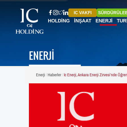
IC VAKFI
SÜRDÜRÜLEB
HOLDING
İNŞAAT
ENERJI
TUR
ENERJİ
Enerji
Haberler
Ic Enerji, Ankara Enerji Zirvesi’nde Öğren