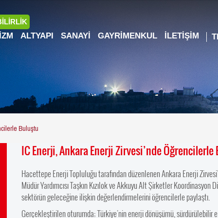
İLİRLİK
IZM
ALTYAPI
SANAYI
GAYRIMENKUL
İLETIŞIM
cilerle Buluştu
IC Enerji, Ankara Enerji Zirvesi’nde Öğrencilerle
Hacettepe Enerji Topluluğu tarafından düzenlenen Ankara Enerji Zirvesi
Müdür Yardımcısı Taşkın Kızılok ve Akkuyu Alt Şirketler Koordinasyon Di
sektörün geleceğine ilişkin değerlendirmelerini öğrencilerle paylaştı.
Gerçekleştirilen oturumda; Türkiye’nin enerji dönüşümü, sürdürülebilir ene