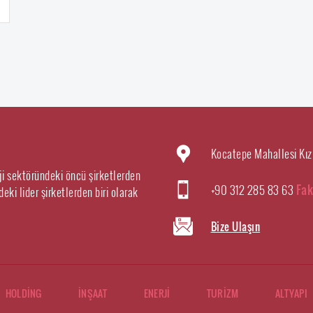
Kocatepe Mahallesi Kız
rji sektöründeki öncü şirketlerden
+90 312 285 83 63
Fak
eki lider şirketlerden biri olarak
Bize Ulaşın
HOLDİNG
İNŞAAT
ENERJİ
TURİZM
ALTYAPI