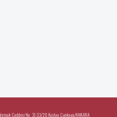
ılırmak Caddesi No: 31-33/20 Kızılay, Çankaya/ANKARA