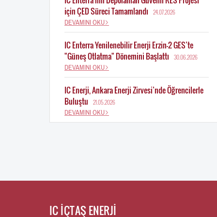
için ÇED Süreci Tamamlandı
24.07.2026
DEVAMINI OKU
IC Enterra Yenilenebilir Enerji Erzin-2 GES’te
"Güneş Otlatma" Dönemini Başlattı
30.06.2026
DEVAMINI OKU
IC Enerji, Ankara Enerji Zirvesi’nde Öğrencilerle
Buluştu
21.05.2026
DEVAMINI OKU
IC İÇTAŞ ENERJİ