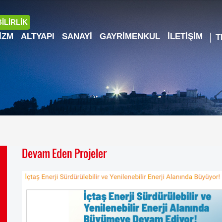
İLİRLİK
IZM
ALTYAPI
SANAYI
GAYRIMENKUL
İLETIŞIM
Devam Eden Projeler