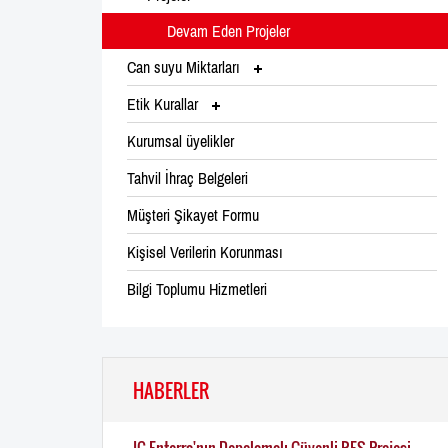
Devam Eden Projeler
Can suyu Miktarları
Etik Kurallar
Kurumsal üyelikler
Tahvil İhraç Belgeleri
Müşteri Şikayet Formu
Kişisel Verilerin Korunması
Bilgi Toplumu Hizmetleri
HABERLER
IC Enterra'nın Depolamalı Güvenli RES Projesi