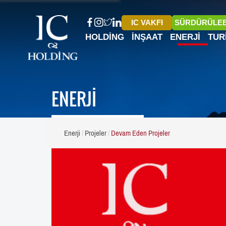
IC VAKFI
SÜRDÜRÜLEB
HOLDING
İNŞAAT
ENERJI
TUR
ENERJİ
Enerji
Projeler
Devam Eden Projeler