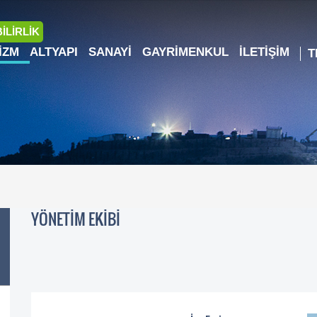
İLİRLİK
IZM
ALTYAPI
SANAYI
GAYRIMENKUL
İLETIŞIM
YÖNETİM EKİBİ