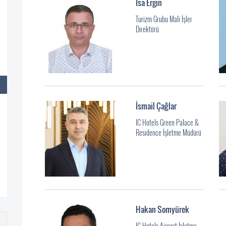
İsa Ergin
Turizm Grubu Mali İşler
Direktörü
İsmail Çağlar
IC Hotels Green Palace &
Residence İşletme Müdürü
Hakan Somyürek
IC Hotels Airport İşletme