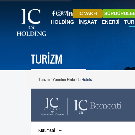
IC VAKFI
SÜRDÜRÜLEB
HOLDING
İNŞAAT
ENERJI
TUR
TURİZM
Turizm
Yönetim Ekibi
Ic Hotels
Kurumsal